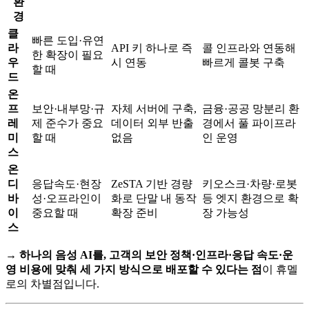
환
경
클
빠른 도입·유연
라
API 키 하나로 즉
콜 인프라와 연동해
한 확장이 필요
우
시 연동
빠르게 콜봇 구축
할 때
드
온
프
보안·내부망·규
자체 서버에 구축,
금융·공공 망분리 환
레
제 준수가 중요
데이터 외부 반출
경에서 풀 파이프라
미
할 때
없음
인 운영
스
온
디
응답속도·현장
ZeSTA 기반 경량
키오스크·차량·로봇
바
성·오프라인이
화로 단말 내 동작
등 엣지 환경으로 확
이
중요할 때
확장 준비
장 가능성
스
→
하나의 음성 AI를, 고객의 보안 정책·인프라·응답 속도·운
영 비용에 맞춰 세 가지 방식으로 배포할 수 있다는 점
이 휴멜
로의 차별점입니다.