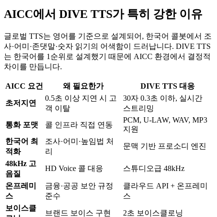
AICC에서 DIVE TTS가 특히 강한 이유
글로벌 TTS는 영어를 기준으로 설계되어, 한국어 콜봇에서 조
사·어미·존댓말·숫자 읽기의 어색함이 드러납니다. DIVE TTS
는 한국어를 1순위로 설계했기 때문에 AICC 환경에서 결정적
차이를 만듭니다.
AICC 요건
왜 필요한가
DIVE TTS 대응
0.5초 이상 지연 시 고
30자 0.3초 이하, 실시간
초저지연
객 이탈
스트리밍
PCM, U-LAW, WAV, MP3
통화 포맷
콜 인프라 직접 연동
지원
한국어 최
조사·어미·높임법 처
문맥 기반 프로소디 엔진
적화
리
48kHz 고
HD Voice 콜 대응
스튜디오급 48kHz
음질
온프레미
금융·공공 보안 규정
클라우드 API + 온프레미
스
준수
스
보이스클
브랜드 보이스 구현
2초 보이스클로닝