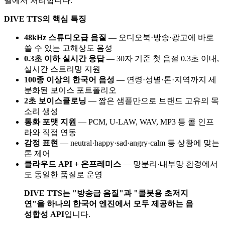
벨에서 처리합니다.
DIVE TTS의 핵심 특징
48kHz 스튜디오급 음질
— 오디오북·방송·광고에 바로
쓸 수 있는 고해상도 음성
0.3초 이하 실시간 응답
— 30자 기준 첫 음절 0.3초 이내,
실시간 스트리밍 지원
100종 이상의 한국어 음성
— 연령·성별·톤·지역까지 세
분화된 보이스 포트폴리오
2초 보이스클로닝
— 짧은 샘플만으로 브랜드 고유의 목
소리 생성
통화 포맷 지원
— PCM, U-LAW, WAV, MP3 등 콜 인프
라와 직접 연동
감정 표현
— neutral·happy·sad·angry·calm 등 상황에 맞는
톤 제어
클라우드 API + 온프레미스
— 망분리·내부망 환경에서
도 동일한 품질로 운영
DIVE TTS는 "방송급 음질"과 "콜봇용 초저지
연"을 하나의 한국어 엔진에서 모두 제공하는 음
성합성 API
입니다.